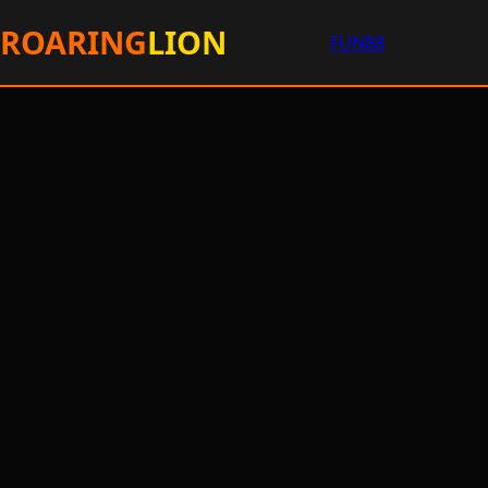
ROARING
LION
FUN88