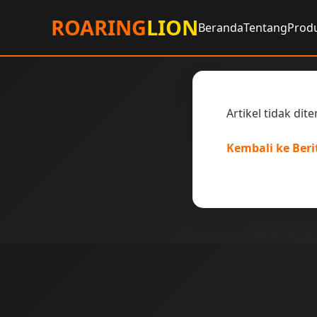
ROARING
LION
Beranda
Tentang
Prod
Artikel tidak di
Kembali ke Beri