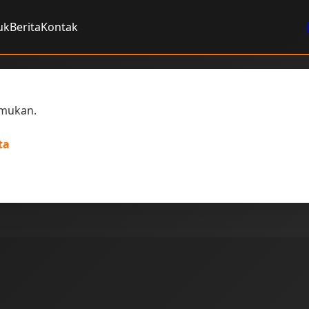
uk
Berita
Kontak
temukan.
ta